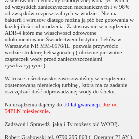
zastosowaniu membrany osmotycznej woda jest wolna
od wszystkich zanieczyszczeń mechanicznych i w 98%
od związków rozpuszczalnych w wodzie . Nie ma
bakterii i wirusów dlatego można ją pić bez gotowania w
każdej ilości od urodzenia. Zastosowanie w urządzeniu
ADR-4 które ma właściwości zdrowotne
udokumentowane Świadectwem Instytutu Leków w
Warszawie NR MM-0576/IL pozwala przywrócić
wodzie strukturę heksagonalną ( ułożenie pierwotne
cząsteczek wody przed zanieczyszczeniami
cywilizacyjnymi ).
W trosce o środowisko zastosowaliśmy w urządzeniu
opatentowaną niemiecką turbinę , która ma za zadanie
oszczędzać ilość odprowadzanej wody do ścieku.
Na urządzenia dajemy do
10 lat gwarancji
.
Już od
54PLN miesięcznie.
Zadzwoń i Sprawdź jaką i Ty możesz pić WODĘ.
Robert Grabowski tel. 0790 295 868 ( Operator PLAY ).