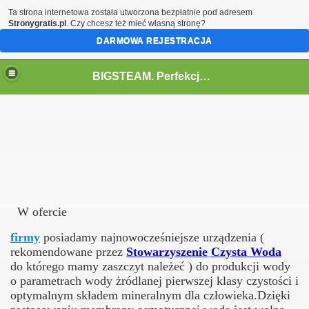
Ta strona internetowa została utworzona bezpłatnie pod adresem
Stronygratis.pl
. Czy chcesz też mieć własną stronę?
DARMOWA REJESTRACJA
BIGSTEAM. Perfekcja w ekologicznym sprzątaniu i dezynfekcji .
TRONIE . ROBERT GRABOWSKI .
groszy za litr.
W ofercie
firmy
posiadamy najnowocześniejsze urządzenia (
rekomendowane przez
Stowarzyszenie
Czysta Woda
do którego mamy zaszczyt należeć ) do produkcji wody
o parametrach wody żródlanej pierwszej klasy czystości i
optymalnym składem mineralnym dla człowieka.Dzięki